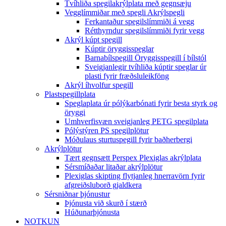
Tvíhliða spegilakrýlplata með gegnsæju
Vegglímmiðar með spegli Akrýlspegli
Ferkantaður spegilslímmiði á vegg
Rétthyrndur spegilslímmiði fyrir vegg
Akrýl kúpt spegill
Kúptir öryggisspeglar
Barnabílspegill Öryggisspegill í bílstól
Sveigjanlegir tvíhliða kúptir speglar úr
plasti fyrir fræðsluleikföng
Akrýl íhvolfur spegill
Plastspegillplata
Speglaplata úr pólýkarbónati fyrir besta styrk og
öryggi
Umhverfisvæn sveigjanleg PETG spegilplata
Pólýstýren PS spegilplötur
Móðulaus sturtuspegill fyrir baðherbergi
Akrýlplötur
Tært gegnsætt Perspex Plexiglas akrýlplata
Sérsmíðaðar litaðar akrýlplötur
Plexiglas skipting flytjanleg hnerravörn fyrir
afgreiðsluborð gjaldkera
Sérsniðnar þjónustur
Þjónusta við skurð í stærð
Húðunarþjónusta
NOTKUN