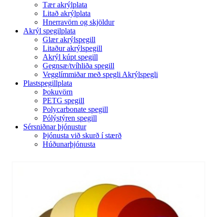
Tær akrýlplata
Litað akrýlplata
Hnerravörn og skjöldur
Akrýl spegilplata
Glær akrýlspegill
Litaður akrýlspegill
Akrýl kúpt spegill
Gegnsæ/tvíhliða spegill
Vegglímmiðar með spegli Akrýlspegli
Plastspegillplata
Þokuvörn
PETG spegill
Polycarbonate spegill
Pólýstýren spegill
Sérsniðnar þjónustur
Þjónusta við skurð í stærð
Húðunarþjónusta