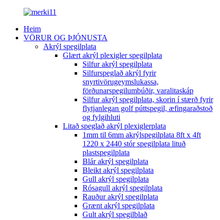
Heim
VÖRUR OG ÞJÓNUSTA
Akrýl spegilplata
Glært akrýl plexigler spegilplata
Silfur akrýl spegilplata
Silfurspeglað akrýl fyrir
snyrtivörugeymslukassa,
förðunarspegilumbúðir, varalitaskáp
Silfur akrýl spegilplata, skorin í stærð fyrir
flytjanlegan golf púttspegil, æfingaraðstoð
og fylgihluti
Litað speglað akrýl plexiglerplata
1mm til 6mm akrýlspegilplata 8ft x 4ft
1220 x 2440 stór spegilplata lituð
plastspegilplata
Blár akrýl spegilplata
Bleikt akrýl spegilplata
Gull akrýl spegilplata
Rósagull akrýl spegilplata
Rauður akrýl spegilplata
Grænt akrýl spegilplata
Gult akrýl spegilblað