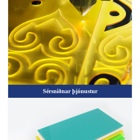
Sérsniðnar þjónustur