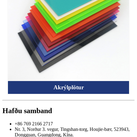
Akrýlplötur
Hafðu samband
+86 769 2166 2717
Nr. 3, Norður 3. vegur, Tingshan-torg, Houjie-bær, 523943,
Dongguan, Guangdong, Kína.