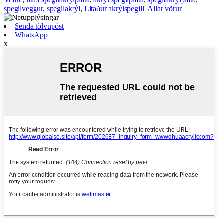
spegilveggur
,
spegilakrýl
,
Litaður akrýlspegill
,
Allar vörur
Senda tölvupóst
WhatsApp
x