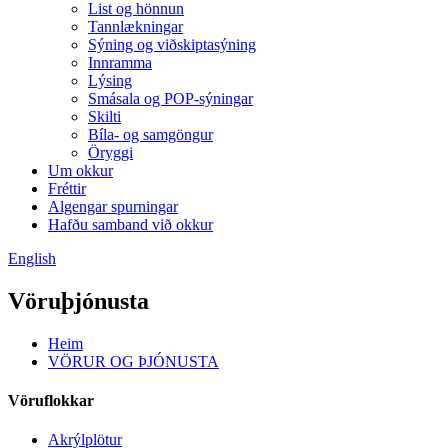
List og hönnun
Tannlækningar
Sýning og viðskiptasýning
Innramma
Lýsing
Smásala og POP-sýningar
Skilti
Bíla- og samgöngur
Öryggi
Um okkur
Fréttir
Algengar spurningar
Hafðu samband við okkur
English
Vöruþjónusta
Heim
VÖRUR OG ÞJÓNUSTA
Vöruflokkar
Akrýlplötur