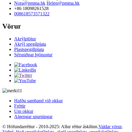
Nora@pmma.hk
Helen@pmma.hk
+86 18098261528
008618573571322
Vörur
Akrýlplötur
Akrýl spegilplata
Plastspegillplata
Sérsniðnar þjónustur
Hafðu samband við okkur
Fréttir
Um okkur
Algengar spurningar
© Höfundarréttur - 2010-2025: Allur réttur áskilinn.
Valdar vörur
,
Veftré
,
litað spegilakrýlplata
,
akrýl spegilplata
,
spegilakrýlplata
,