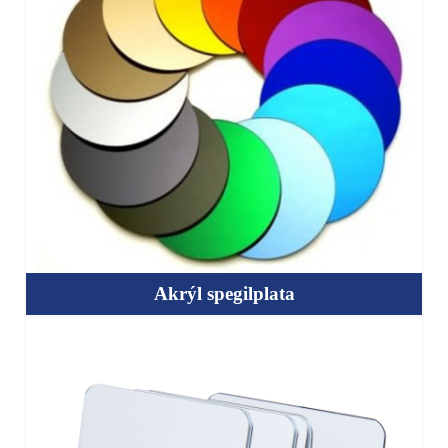
Akrýl spegilplata