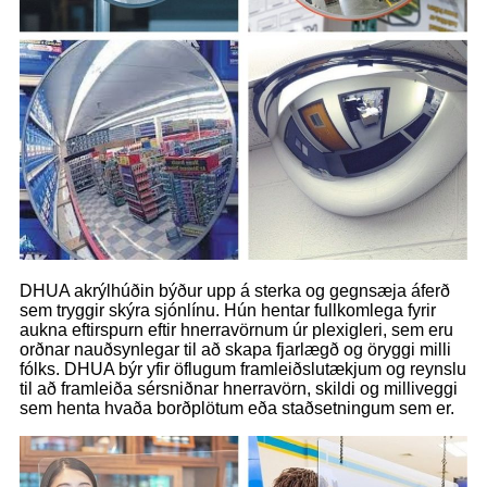
DHUA akrýlhúðin býður upp á sterka og gegnsæja áferð
sem tryggir skýra sjónlínu. Hún hentar fullkomlega fyrir
aukna eftirspurn eftir hnerravörnum úr plexigleri, sem eru
orðnar nauðsynlegar til að skapa fjarlægð og öryggi milli
fólks. DHUA býr yfir öflugum framleiðslutækjum og reynslu
til að framleiða sérsniðnar hnerravörn, skildi og milliveggi
sem henta hvaða borðplötum eða staðsetningum sem er.