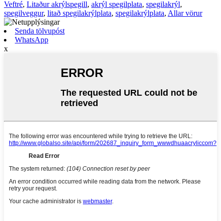
Veftré
,
Litaður akrýlspegill
,
akrýl spegilplata
,
spegilakrýl
,
spegilveggur
,
litað spegilakrýlplata
,
spegilakrýlplata
,
Allar vörur
Senda tölvupóst
WhatsApp
x