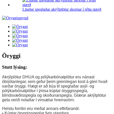
Litaðar speglaðar akrýlplötur skornar í rétta stærð
Öryggi
Stutt lýsing:
Akrýlplötur DHUA og pólýkarbónatplötur eru nánast
óbrjótanlegar, sem gefur þeim greinilegan kost á gleri hvað
varðar öryggi. Hægt er að búa til speglaðar asýl- og
pólýkarbónatplötur í ýmsa kúptar öryggisspegla,
blindsvæðisspegla og skoðunarspegla. Glærar akrýlplötur
geta verið notaðar í vinsælar hnerravörn.
Helstu forritin eru meðal annars eftirfarandi:
• Kúptar öryggisspeglar fyrir utandyra