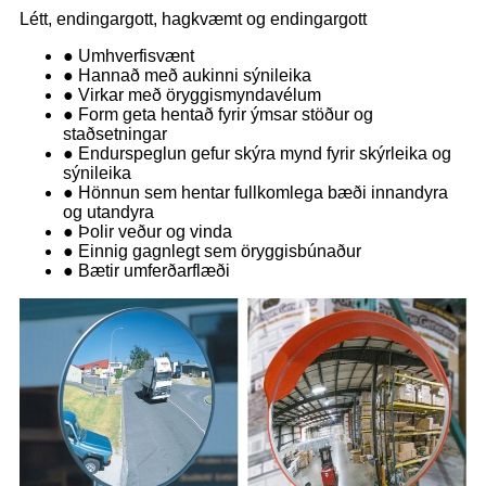
Létt, endingargott, hagkvæmt og endingargott
● Umhverfisvænt
● Hannað með aukinni sýnileika
● Virkar með öryggismyndavélum
● Form geta hentað fyrir ýmsar stöður og
staðsetningar
● Endurspeglun gefur skýra mynd fyrir skýrleika og
sýnileika
● Hönnun sem hentar fullkomlega bæði innandyra
og utandyra
● Þolir veður og vinda
● Einnig gagnlegt sem öryggisbúnaður
● Bætir umferðarflæði