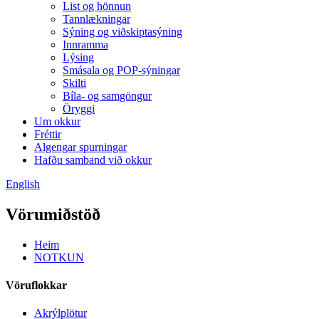
List og hönnun
Tannlækningar
Sýning og viðskiptasýning
Innramma
Lýsing
Smásala og POP-sýningar
Skilti
Bíla- og samgöngur
Öryggi
Um okkur
Fréttir
Algengar spurningar
Hafðu samband við okkur
English
Vörumiðstöð
Heim
NOTKUN
Vöruflokkar
Akrýlplötur