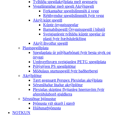
Tvíhliða spegilakrýlplata með gegnsæju
Vegglímmiðar með spegli Akrýlspegli
Ferkantaður spegilslímmiði á vegg
Rétthyrndur spegilslímmiði fyrir vegg
Akrýl kúpt spegill
Kúptir öryggisspeglar
Barnabílspegill Öryggisspegill í bílstól
Sveigjanlegir tvíhliða kúptir speglar úr
plasti fyrir fræðsluleikföng
Akrýl íhvolfur spegill
Plastspegillplata
Speglaplata úr pólýkarbónati fyrir besta styrk og
öryggi
Umhverfisvæn sveigjanleg PETG spegilplata
Pólýstýren PS spegilplötur
Móðulaus sturtuspegill fyrir baðherbergi
Akrýlplötur
Tært gegnsætt Perspex Plexiglas akrýlplata
Sérsmíðaðar litaðar akrýlplötur
Plexiglas skipting flytjanleg hnerravörn fyrir
afgreiðsluborð gjaldkera
Sérsniðnar þjónustur
Þjónusta við skurð í stærð
Húðunarþjónusta
NOTKUN