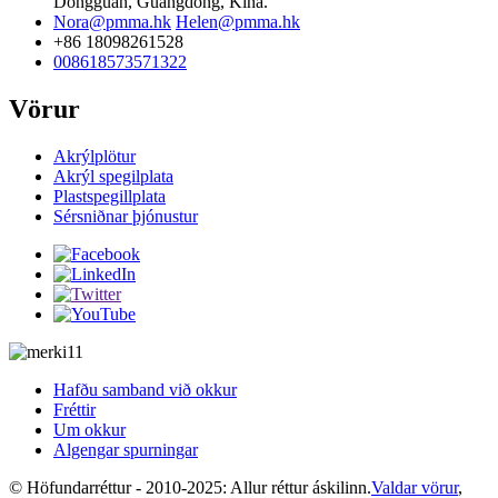
Dongguan, Guangdong, Kína.
Nora@pmma.hk
Helen@pmma.hk
+86 18098261528
008618573571322
Vörur
Akrýlplötur
Akrýl spegilplata
Plastspegillplata
Sérsniðnar þjónustur
Hafðu samband við okkur
Fréttir
Um okkur
Algengar spurningar
© Höfundarréttur - 2010-2025: Allur réttur áskilinn.
Valdar vörur
,