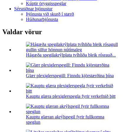
Kúptir öryggisspeglar
Sérsniðnar þjónustur
Þjónusta við skurð í stærð
Húðunarþjónusta
Valdar vörur
Hágæða spegilakrýlplata tvíhliða bleik rósrauð...
Glær plexiglerspegill: Finndu kjörstærðina þína
Kauptu glæra plexiglerspegla fyrir verkefnið þitt
Kauptu glæran akrýlspegil fyrir fullkomna
speglun