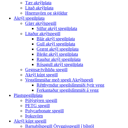
Tær akrýlplata
Litað akrýlplata
Hnerravörn og skjöldur
Akrýl spegilplata
Glær akrýlspegill
Silfur akrýl spegilplata
Litaður akrýlspegill
Blár akrýl spegilplata
Gull akrýl spegilplata
Grænt akrýl spegilplata
Bleikt akrýl spegilplata
Rauður akrýl spegilplata
Rósagull akrýl spegilplata
Gegnsæ/tvíhliða spegill
Akrýl kúpt spegill
Vegglímmiðar með spegli Akrýlspegli
Rétthyrndur spegilslímmiði fyrir vegg
Ferkantaður spegilslímmiði á vegg
Plastspegillplata
Pólýstýren spegill
PETG spegill
Polycarbonate spegill
Þokuvörn
Akrýl kúpt spegill
Barnabílspegill Öryggisspegill í bílstól