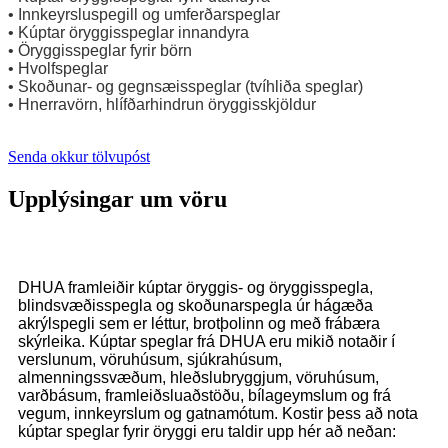
• Innkeyrsluspegill og umferðarspeglar
• Kúptar öryggisspeglar innandyra
• Öryggisspeglar fyrir börn
• Hvolfspeglar
• Skoðunar- og gegnsæisspeglar (tvíhliða speglar)
• Hnerravörn, hlífðarhindrun öryggisskjöldur
Senda okkur tölvupóst
Upplýsingar um vöru
DHUA framleiðir kúptar öryggis- og öryggisspegla,
blindsvæðisspegla og skoðunarspegla úr hágæða
akrýlspegli sem er léttur, brotþolinn og með frábæra
skýrleika. Kúptar speglar frá DHUA eru mikið notaðir í
verslunum, vöruhúsum, sjúkrahúsum,
almenningssvæðum, hleðslubryggjum, vöruhúsum,
varðbásum, framleiðsluaðstöðu, bílageymslum og frá
vegum, innkeyrslum og gatnamótum. Kostir þess að nota
kúptar speglar fyrir öryggi eru taldir upp hér að neðan: