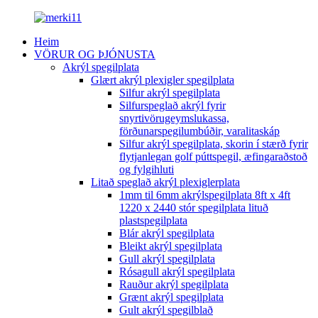
Heim
VÖRUR OG ÞJÓNUSTA
Akrýl spegilplata
Glært akrýl plexigler spegilplata
Silfur akrýl spegilplata
Silfurspeglað akrýl fyrir
snyrtivörugeymslukassa,
förðunarspegilumbúðir, varalitaskáp
Silfur akrýl spegilplata, skorin í stærð fyrir
flytjanlegan golf púttspegil, æfingaraðstoð
og fylgihluti
Litað speglað akrýl plexiglerplata
1mm til 6mm akrýlspegilplata 8ft x 4ft
1220 x 2440 stór spegilplata lituð
plastspegilplata
Blár akrýl spegilplata
Bleikt akrýl spegilplata
Gull akrýl spegilplata
Rósagull akrýl spegilplata
Rauður akrýl spegilplata
Grænt akrýl spegilplata
Gult akrýl spegilblað