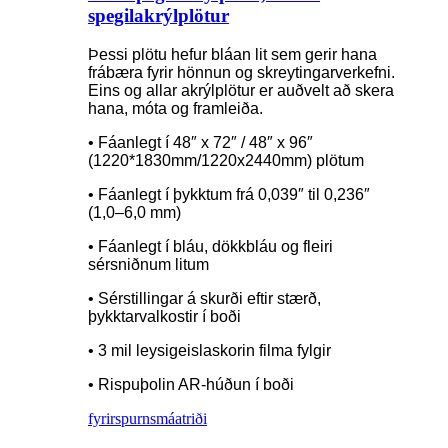
spegilakrýlplötur
Þessi plötu hefur bláan lit sem gerir hana
frábæra fyrir hönnun og skreytingarverkefni.
Eins og allar akrýlplötur er auðvelt að skera
hana, móta og framleiða.
• Fáanlegt í 48″ x 72″ / 48″ x 96″
(1220*1830mm/1220x2440mm) plötum
• Fáanlegt í þykktum frá 0,039″ til 0,236″
(1,0–6,0 mm)
• Fáanlegt í bláu, dökkbláu og fleiri
sérsniðnum litum
• Sérstillingar á skurði eftir stærð,
þykktarvalkostir í boði
• 3 mil leysigeislaskorin filma fylgir
• Rispuþolin AR-húðun í boði
fyrirspurn
smáatriði