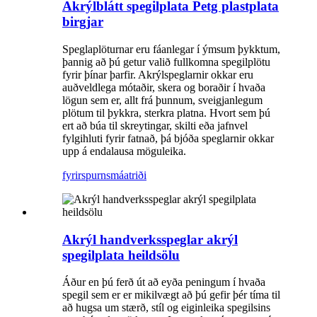
Akrýlblátt spegilplata Petg plastplata
birgjar
Speglaplöturnar eru fáanlegar í ýmsum þykktum,
þannig að þú getur valið fullkomna spegilplötu
fyrir þínar þarfir. Akrýlspeglarnir okkar eru
auðveldlega mótaðir, skera og boraðir í hvaða
lögun sem er, allt frá þunnum, sveigjanlegum
plötum til þykkra, sterkra platna. Hvort sem þú
ert að búa til skreytingar, skilti eða jafnvel
fylgihluti fyrir fatnað, þá bjóða speglarnir okkar
upp á endalausa möguleika.
fyrirspurn
smáatriði
Akrýl handverksspeglar akrýl
spegilplata heildsölu
Áður en þú ferð út að eyða peningum í hvaða
spegil sem er er mikilvægt að þú gefir þér tíma til
að hugsa um stærð, stíl og eiginleika spegilsins