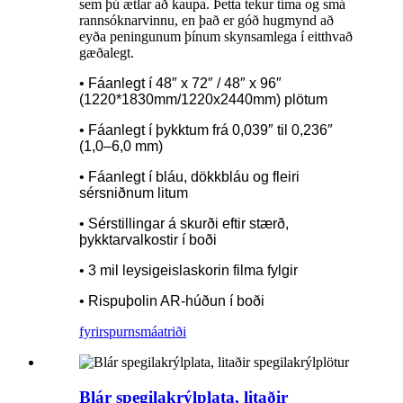
sem þú ætlar að kaupa. Þetta tekur tíma og smá
rannsóknarvinnu, en það er góð hugmynd að
eyða peningunum þínum skynsamlega í eitthvað
gæðalegt.
• Fáanlegt í 48″ x 72″ / 48″ x 96″
(1220*1830mm/1220x2440mm) plötum
• Fáanlegt í þykktum frá 0,039″ til 0,236″
(1,0–6,0 mm)
• Fáanlegt í bláu, dökkbláu og fleiri
sérsniðnum litum
• Sérstillingar á skurði eftir stærð,
þykktarvalkostir í boði
• 3 mil leysigeislaskorin filma fylgir
• Rispuþolin AR-húðun í boði
fyrirspurn
smáatriði
Blár spegilakrýlplata, litaðir