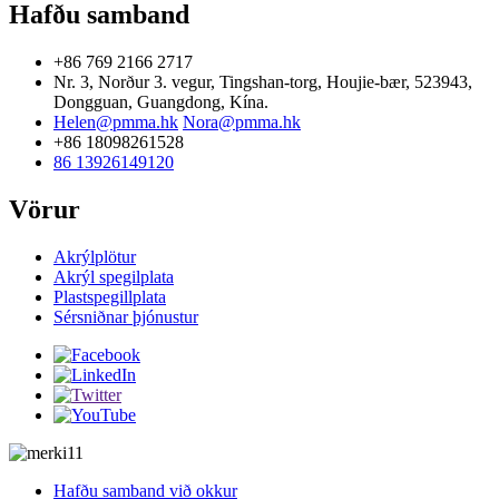
Hafðu samband
+86 769 2166 2717
Nr. 3, Norður 3. vegur, Tingshan-torg, Houjie-bær, 523943,
Dongguan, Guangdong, Kína.
Helen@pmma.hk
Nora@pmma.hk
+86 18098261528
86 13926149120
Vörur
Akrýlplötur
Akrýl spegilplata
Plastspegillplata
Sérsniðnar þjónustur
Hafðu samband við okkur