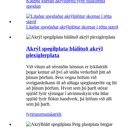
Kauptu glæran akrýlspegil fyrir fullkomna
speglun
Litaðar speglaðar akrýlplötur skornar í rétta stærð
Akrýl spegilplata blálituð akrýl
plexiglerplata
Við vitum að sérsniðin hönnun er lykilatriði
þegar kemur að því að sníða verkefnið þitt að
þínum þörfum. Þess vegna höfum við
sveigjanleikann til að aðlaga speglastærðir og liti
að þínum þörfum. Hvort sem þú þarft stórar
spjöld fyrir sýningar í atvinnuskyni eða litlar
spjöld fyrir flókin handverk, þá höfum við allt
sem þú þarft.
fyrirspurn
smáatriði