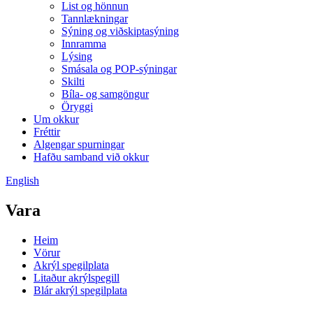
List og hönnun
Tannlækningar
Sýning og viðskiptasýning
Innramma
Lýsing
Smásala og POP-sýningar
Skilti
Bíla- og samgöngur
Öryggi
Um okkur
Fréttir
Algengar spurningar
Hafðu samband við okkur
English
Vara
Heim
Vörur
Akrýl spegilplata
Litaður akrýlspegill
Blár akrýl spegilplata