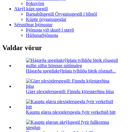
Þokuvörn
Akrýl kúpt spegill
Barnabílspegill Öryggisspegill í bílstól
Kúptir öryggisspeglar
Sérsniðnar þjónustur
Þjónusta við skurð í stærð
Húðunarþjónusta
Valdar vörur
Hágæða spegilakrýlplata tvíhliða bleik rósrauð...
Glær plexiglerspegill: Finndu kjörstærðina þína
Kauptu glæra plexiglerspegla fyrir verkefnið þitt