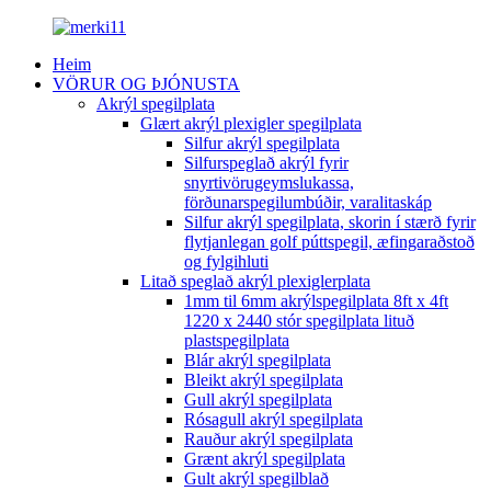
Heim
VÖRUR OG ÞJÓNUSTA
Akrýl spegilplata
Glært akrýl plexigler spegilplata
Silfur akrýl spegilplata
Silfurspeglað akrýl fyrir
snyrtivörugeymslukassa,
förðunarspegilumbúðir, varalitaskáp
Silfur akrýl spegilplata, skorin í stærð fyrir
flytjanlegan golf púttspegil, æfingaraðstoð
og fylgihluti
Litað speglað akrýl plexiglerplata
1mm til 6mm akrýlspegilplata 8ft x 4ft
1220 x 2440 stór spegilplata lituð
plastspegilplata
Blár akrýl spegilplata
Bleikt akrýl spegilplata
Gull akrýl spegilplata
Rósagull akrýl spegilplata
Rauður akrýl spegilplata
Grænt akrýl spegilplata
Gult akrýl spegilblað