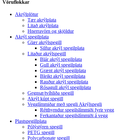
Vöruflokkar
Akrýlplötur
Tær akrýlplata
Litað akrýlplata
Hnerravörn og skjöldur
Akrýl spegilplata
Glær akrýlspegill
Silfur akrýl spegilplata
Litaður akrýlspegill
Blár akrýl spegilplata
Gull akrýl spegilplata
Grænt akrýl spegilplata
Bleikt akrýl spegilplata
Rauður akrýl spegilplata
Rósagull akrýl spegilplata
Gegnsæ/tvíhliða spegill
Akrýl kúpt spegill
Vegglímmiðar með spegli Akrýlspegli
Rétthyrndur spegilslímmiði fyrir vegg
Ferkantaður spegilslímmiði á vegg
Plastspegillplata
Pólýstýren spegill
PETG spegill
Polycarbonate spegill