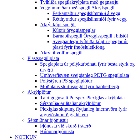
Tvíhliða spegilakrýlplata með gegnsæju
Vegglímmiðar með spegli Akrýlspegli
Ferkantaður spegilslímmiði á vegg
Rétthyrndur spegilslímmiði fyrir vegg
Akrýl kúpt spegill
Kúptir öryggisspeglar
Barnabílspegill Öryggisspegill í bílstól
Sveigjanlegir tvíhliða kúptir speglar úr
plasti fyrir fræðsluleikföng
Akrýl íhvolfur spegill
Plastspegillplata
Speglaplata úr pólýkarbónati fyrir besta styrk og
öryggi
Umhverfisvæn sveigjanleg PETG spegilplata
Pólýstýren PS spegilplötur
Móðulaus sturtuspegill fyrir baðherbergi
Akrýlplötur
Tært gegnsætt Perspex Plexiglas akrýlplata
Sérsmíðaðar litaðar akrýlplötur
Plexiglas skipting flytjanleg hnerravörn fyrir
afgreiðsluborð gjaldkera
Sérsniðnar þjónustur
Þjónusta við skurð í stærð
Húðunarþjónusta
NOTKUN