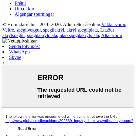
Fréttir
Um okkur
Algengar spurningar
© Höfundarréttur - 2010-2020: Allur réttur áskilinn.
Valdar vörur
,
Veftré
,
spegilveggur
,
spegilakrýl
,
akrýl spegilplata
,
Litaður
akrýlspegill
,
spegilakrýlplata
,
litað spegilakrýlplata
,
Allar vörur
Senda tölvupóst
WhatsApp
Skype
x